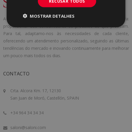
RECUSAR TODOS
MOSTRAR DETALHES
A Cerámica Saloni foi fundada em 1971 com uma ideia clara:
proporcionar aos consumidores os produtos de que precisam.
Para tal, adaptamo-nos às necessidades de cada cliente,
oferecendo um atendimento personalizado, seguindo as últimas
tendências do mercado e inovando continuamente para melhorar
um pouco mais todos os dias.
CONTACTO
Crta. Alcora Km. 17, 12130
San Juan de Moró, Castellón, SPAIN
+34 964 34 34 34
saloni@saloni.com