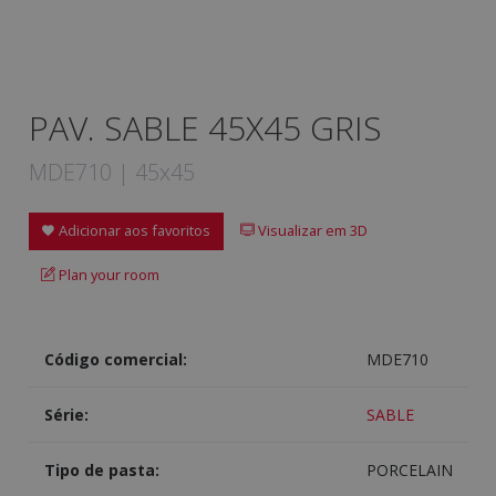
PAV. SABLE 45X45 GRIS
MDE710 | 45x45
Adicionar aos favoritos
Visualizar em 3D
Plan your room
Código comercial:
MDE710
Série:
SABLE
Tipo de pasta:
PORCELAIN