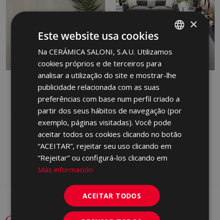
×
Este website usa cookies
Na CERÁMICA SALONI, S.A.U. Utilizamos
SPANISH
cookies próprios e de terceiros para
ENGLISH
analisar a utilização do site e mostrar-lhe
DANDY
FRONT
FRENCH
publicidade relacionada com as suas
RED BODY WALL TILE, PORCELAIN,
PORCELAIN
preferências com base num perfil criado a
GERMAN
WHITE BODY WALL TILE
partir dos seus hábitos de navegação (por
PORTUGUESE
exemplo, páginas visitadas). Você pode
aceitar todos os cookies clicando no botão
“ACEITAR”, rejeitar seu uso clicando em
“Rejeitar” ou configurá-los clicando em
Más información
ACEITAR TODOS