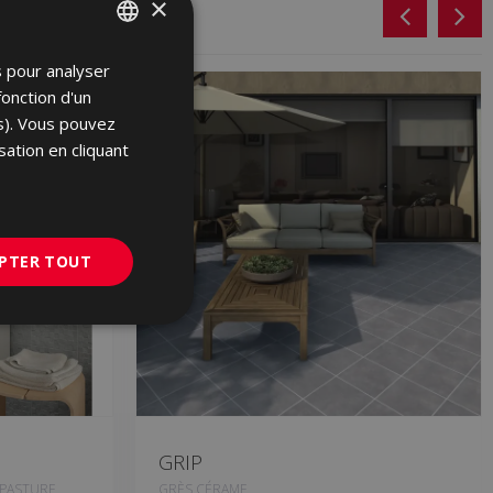
×
s pour analyser
SPANISH
fonction d'un
ENGLISH
es). Vous pouvez
FRENCH
sation en cliquant
GERMAN
PORTUGUESE
PTER TOUT
GRIP
 PASTURE
GRÈS CÉRAME