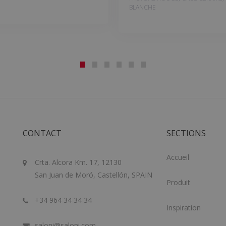
BLANCHE
CONTACT
SECTIONS
Accueil
Crta. Alcora Km. 17, 12130
San Juan de Moró, Castellón, SPAIN
Produit
+34 964 34 34 34
Inspiration
saloni@saloni.com