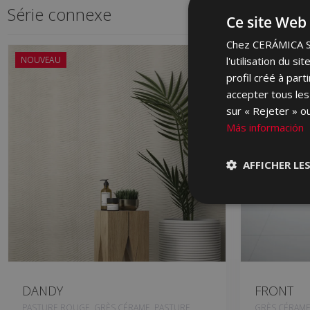
Série connexe
Ce site Web 
Chez CERÁMICA SAL
NOUVEAU
l'utilisation du s
profil créé à par
accepter tous les
sur « Rejeter » ou
Más información
AFFICHER LE
DANDY
FRONT
PASTURE ROUGE, GRÈS CÉRAME, PASTURE
GRÈS CÉRAM