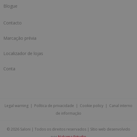
Blogue
Contacto
Marcação prévia
Localizador de lojas
Conta
Legal warning
|
Política de privacidade
|
Cookie policy
|
Canal interno
de informação
©
2026 Saloni | Todos os direitos reservados | Sítio web desenvolvido
por
Nakama Estudio