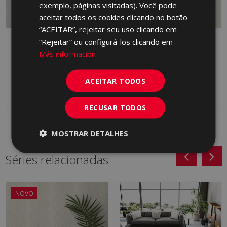
exemplo, páginas visitadas). Você pode
aceitar todos os cookies clicando no botão
“ACEITAR”, rejeitar seu uso clicando em
“Rejeitar” ou configurá-los clicando em
MOVE GRIS (PCO) 45 X
MOVE MARFIL (PCO) 45
45
X 45
Más información
S0000019 | 45x45
S0000018 | 45x45
Adicionar aos
Adicionar aos
ACEITAR TODOS
favoritos
favoritos
RECUSAR TODOS
MOSTRAR DETALHES
Séries relacionadas
NOVO