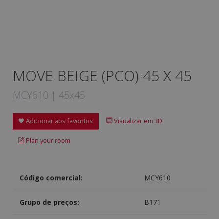
MOVE BEIGE (PCO) 45 X 45
MCY610 | 45x45
Adicionar aos favoritos
Visualizar em 3D
Plan your room
Código comercial:
MCY610
Grupo de preços:
B171