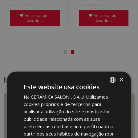
MBF610 | 31x61
MBE610 | 31x61
Adicionar aos
Adicionar aos
favoritos
favoritos
×
Mesmo formato
Este website usa cookies
Na CERÁMICA SALONI, S.A.U. Utilizamos
SPANISH
cookies próprios e de terceiros para
ENGLISH
analisar a utilização do site e mostrar-lhe
FRENCH
publicidade relacionada com as suas
preferências com base num perfil criado a
GERMAN
partir dos seus hábitos de navegação (por
PORTUGUESE