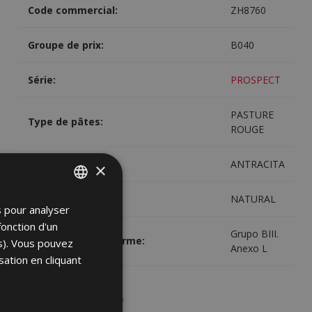
Code commercial:
ZH8760
Groupe de prix:
B040
Série:
PROSPECT
PASTURE
Type de pâtes:
ROUGE
Couleurs:
ANTRACITA
×
Finition:
NATURAL
s pour analyser
SPANISH
fonction d'un
ENGLISH
Grupo BIII.
Finition selon la norme:
es). Vous pouvez
Anexo L
FRENCH
sation en cliquant
GERMAN
PORTUGUESE