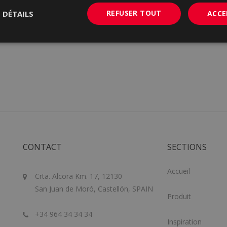
REFUSER TOUT
S DÉTAILS
ACCE
CONTACT
SECTIONS
Accueil
Crta. Alcora Km. 17, 12130
San Juan de Moró, Castellón, SPAIN
Produit
+34 964 34 34 34
Inspiration