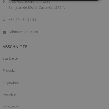
Crta. Alcora Km. 17, 12130
San Juan de Moró, Castellón, SPAIN
+34 964 34 34 34
saloni@saloni.com
ABSCHNITTE
Startseite
Produkt
Inspiration
Projekte
Innovation