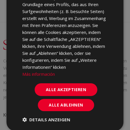
Grundlage eines Profils, das aus Ihren
PORTUGUESE
Surfgewohnheiten (z. B. besuchte Seiten)
erstellt wird, Werbung im Zusammenhang
mit Ihren Präferenzen anzuzeigen. Sie
können alle Cookies akzeptieren, indem
Sie auf die Schaltfläche „AKZEPTIEREN“
klicken, ihre Verwendung ablehnen, indem
Sie auf „Ablehnen“ klicken, oder sie
konfigurieren, indem Sie auf „Weitere
Cerámica Saloni wurde 1971 mit einer klaren Idee gegründet: den
Informationen“ klicken
Verbrauchern die Produkte zu liefern, die sie brauchen. Um dies zu
Más información
erreichen, passen wir uns den Bedürfnissen jedes einzelnen
Kunden an, bieten eine persönliche Betreuung, folgen den
ALLE AKZEPTIEREN
neuesten Markttrends und entwickeln uns ständig weiter, um
jeden Tag ein bisschen besser zu werden.
ALLE ABLEHNEN
KONTAKT
DETAILS ANZEIGEN