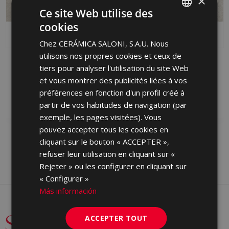
×
Ce site Web utilise des
cookies
SPANISH
Chez CERÁMICA SALONI, S.A.U. Nous
ENGLISH
utilisons nos propres cookies et ceux de
ARDESIA AVORIO
ARDESIA AVORIO 30 X
FRENCH
tiers pour analyser l'utilisation du site Web
ANTID C2 120 X 60
60
et vous montrer des publicités liées à vos
GERMAN
KTZ670 | 60x120
ERN670 | 30x60
préférences en fonction d'un profil créé à
Ajouter aux favoris
Ajouter aux favoris
PORTUGUESE
partir de vos habitudes de navigation (par
exemple, les pages visitées). Vous
pouvez accepter tous les cookies en
cliquant sur le bouton « ACCEPTER »,
refuser leur utilisation en cliquant sur «
Rejeter » ou les configurer en cliquant sur
« Configurer »
Más información
ACCEPTER TOUT