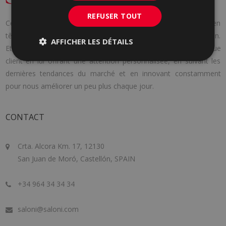
REFUSER TOUT
Cerámica Saloni a été fondée en 1971 avec une idée claire en
tête : fournir aux consommateurs les produits dont ils ont besoin.
AFFICHER LES DÉTAILS
Et pour y parvenir, nous nous adaptons aux besoins de chaque
client en lui offrant une attention personnalisée, en suivant les
dernières tendances du marché et en innovant constamment
pour nous améliorer un peu plus chaque jour.
CONTACT
Crta. Alcora Km. 17, 12130
San Juan de Moró, Castellón, SPAIN
+34 964 34 34 34
saloni@saloni.com