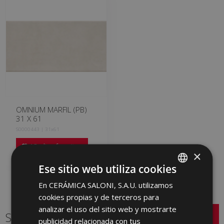
OMNIUM MARFIL (PB)
31 X 61
S0000443 | 31x61
Añadir a favoritos
×
Ese sitio web utiliza cookies
En CERÁMICA SALONI, S.A.U. utilizamos
SPANISH
cookies propias y de terceros para
ENGLISH
analizar el uso del sitio web y mostrarte
Series relacionadas
FRENCH
publicidad relacionada con tus