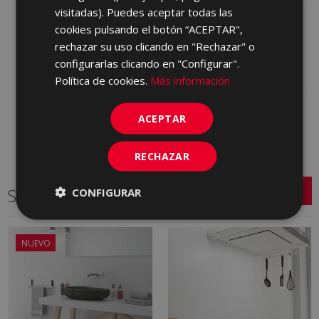
visitadas). Puedes aceptar todas las
STREET GRIS 25 X 75
URBAN ARENA 25 X 75
cookies pulsando el botón “ACEPTAR",
KPW710 | 25x75
KRR230 | 25x75
rechazar su uso clicando en "Rechazar" o
Añadir a favoritos
Añadir a favoritos
configurarlas clicando en "Configurar".
Política de cookies.
Más información
ACEPTAR
RECHAZAR
Series relacionadas
CONFIGURAR
NUEVO