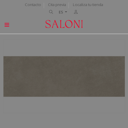
Contacto
Cita previa
Localiza tu tienda
ES