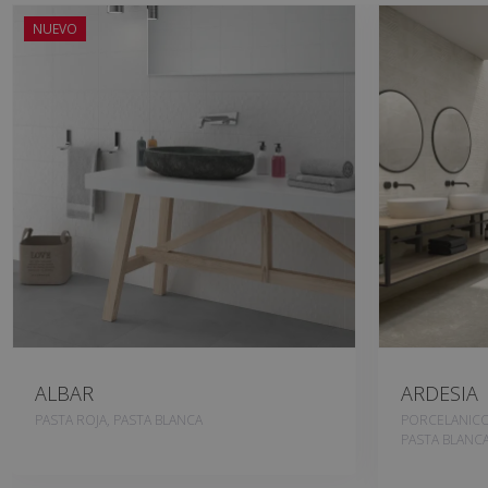
NUEVO
ALBAR
ARDESIA
PASTA ROJA, PASTA BLANCA
PORCELANICO
PASTA BLANC