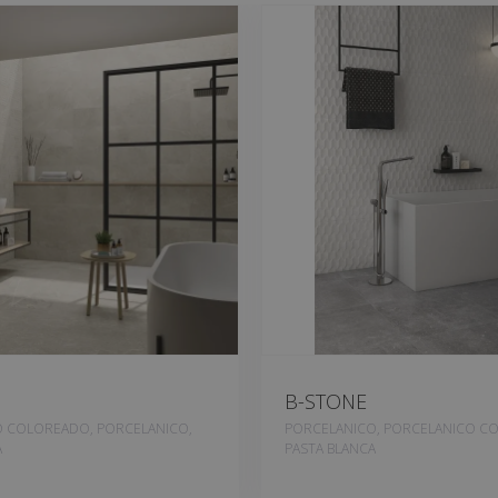
B-STONE
 COLOREADO, PORCELANICO,
PORCELANICO, PORCELANICO C
A
PASTA BLANCA