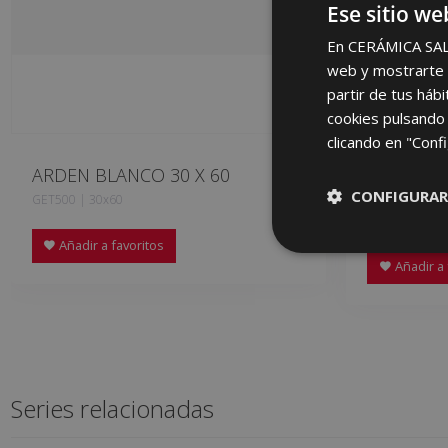
Ese sitio we
En CERÁMICA SALON
web y mostrarte p
partir de tus háb
cookies pulsando 
clicando en "Confi
ARDEN BLANCO 30 X 60
SOREN BL
30 X 60
CONFIGURAR
GET500 | 30x60
HBA500 | 30x
Añadir a favoritos
Añadir a 
Series relacionadas