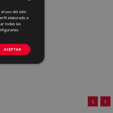
el uso del sitio
SPANISH
erfil elaborado a
ENGLISH
ar todas las
FRENCH
nfigurarlas
GERMAN
PORTUGUESE
ACEPTAR