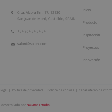
Inicio
Crta. Alcora Km. 17, 12130
San Juan de Moró, Castellón, SPAIN
Producto
+34 964 34 34 34
Inspiración
saloni@saloni.com
Proyectos
Innovación
 legal
|
Política de privacidad
|
Política de cookies
|
Canal interno de infor
b desarrollado por
Nakama Estudio