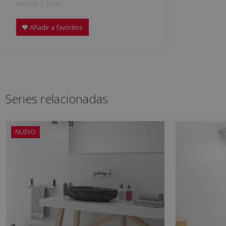
MAT535 | 31x61
Añadir a favoritos
Series relacionadas
NUEVO