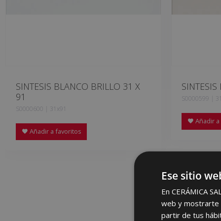
SINTESIS BLANCO BRILLO 31 X
SINTESIS
91
S0000599 | 3
S0000600 | 31x91
Añadir a 
Añadir a favoritos
Ese sitio we
En CERÁMICA SALON
web y mostrarte p
partir de tus háb