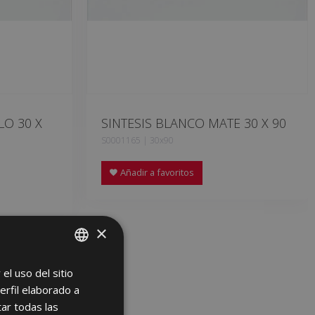
LO 30 X
SINTESIS BLANCO MATE 30 X 90
S0001165 | 30x90
Añadir a favoritos
×
el uso del sitio
SPANISH
erfil elaborado a
ENGLISH
ar todas las