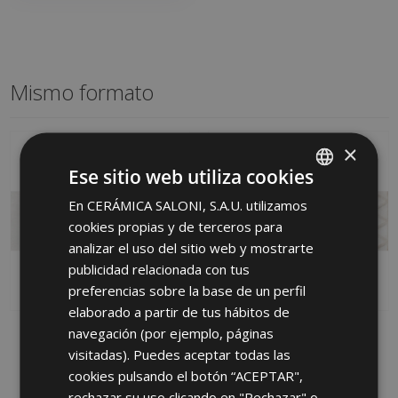
Mismo formato
×
Ese sitio web utiliza cookies
En CERÁMICA SALONI, S.A.U. utilizamos
SPANISH
cookies propias y de terceros para
ENGLISH
analizar el uso del sitio web y mostrarte
FRENCH
publicidad relacionada con tus
preferencias sobre la base de un perfil
GERMAN
elaborado a partir de tus hábitos de
PORTUGUESE
navegación (por ejemplo, páginas
INDUSTRIAL PERLA 25 X
ROXY PERLA (graphic)
75
INDUSTRIAL 25 X 75
visitadas). Puedes aceptar todas las
KRB730 | 25x75
KQL730 | 25x75
cookies pulsando el botón “ACEPTAR",
rechazar su uso clicando en "Rechazar" o