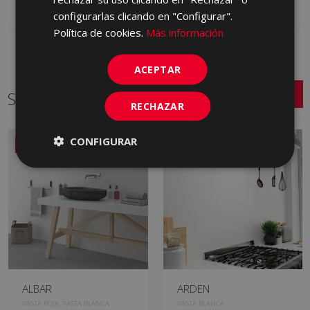
Añadir a favoritos
Añadir a favoritos
configurarlas clicando en "Configurar".
Política de cookies.
Más información
ACEPTAR
Series relacionadas
RECHAZAR
CONFIGURAR
NUEVO
ALBAR
ARDEN
PASTA ROJA, PASTA BLANCA
PASTA BLANCA