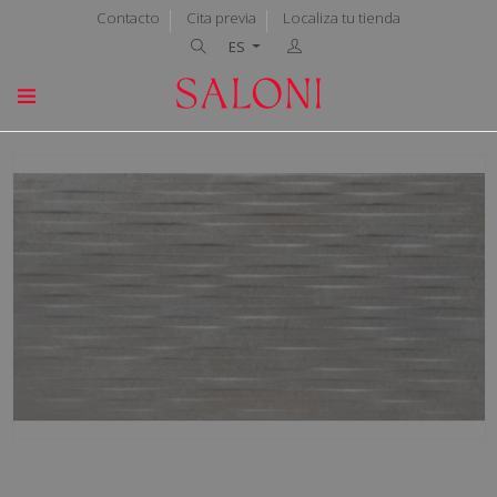
Contacto
Cita previa
Localiza tu tienda
ES