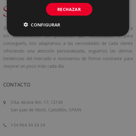
RECHAZAR
CONFIGURAR
En 1971 se fundó Cerámica Saloni con una idea clara, aportar a
los consumidores los productos que necesitaban. Y para
conseguirlo, nos adaptamos a las necesidades de cada cliente
ofreciendo una atención personalizada, seguimos las últimas
tendencias del mercado e innovamos de forma constante para
mejorar un poco más cada día.
CONTACTO
Crta. Alcora Km. 17, 12130
San Juan de Moró, Castellón, SPAIN
+34 964 34 34 34