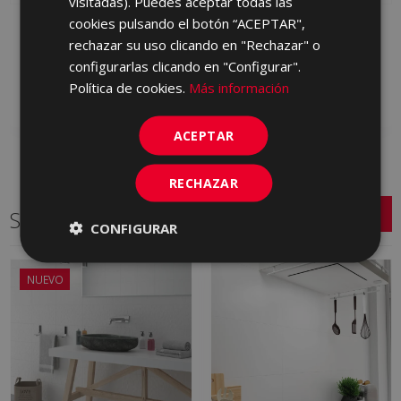
visitadas). Puedes aceptar todas las
cookies pulsando el botón “ACEPTAR",
CANDLE BLANCO (PB)
CANDLE TRAFIC
31 X 61
BLANCO (PB) 31 X 61
rechazar su uso clicando en "Rechazar" o
MBR500 | 31x61
MBS500 | 31x61
configurarlas clicando en "Configurar".
Política de cookies.
Más información
Añadir a favoritos
Añadir a favoritos
ACEPTAR
RECHAZAR
Series relacionadas
CONFIGURAR
NUEVO