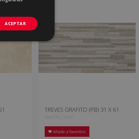
GERMAN
PORTUGUESE
ACEPTAR
61
TREVES GRAFITO (PB) 31 X 61
MAZ770 | 31x61
Añadir a favoritos