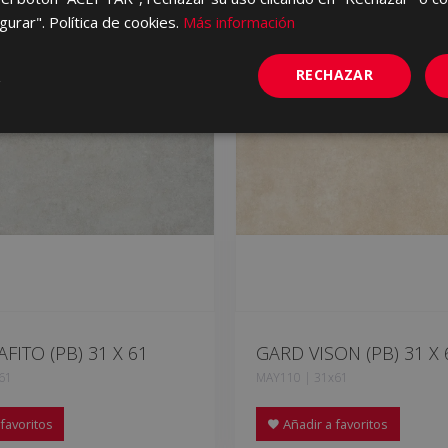
gurar". Política de cookies.
Más información
RECHAZAR
FITO (PB) 31 X 61
GARD VISON (PB) 31 X 
61
MAY110 | 31x61
favoritos
Añadir a favoritos