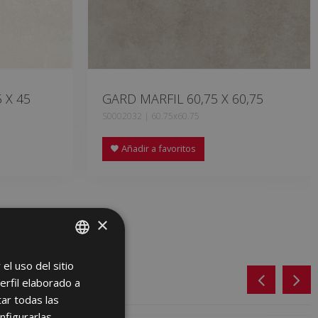
 X 45
GARD MARFIL 60,75 X 60,75
S0002032 | 60.75x60.75
Añadir a favoritos
×
el uso del sitio
SPANISH
erfil elaborado a
ENGLISH
ar todas las
FRENCH
nfigurarlas