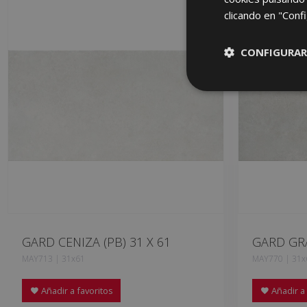
clicando en "Confi
CONFIGURAR
GARD CENIZA (PB) 31 X 61
GARD GRA
MAY713 | 31x61
MAY770 | 31x
Añadir a favoritos
Añadir a 