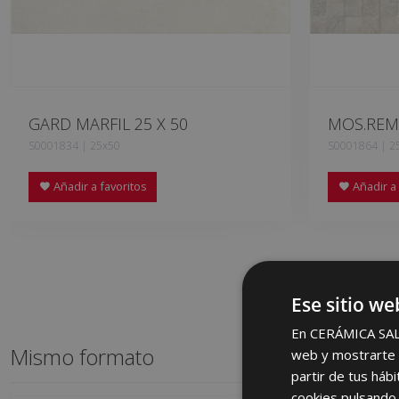
GARD MARFIL 25 X 50
MOS.REMY
S0001834 | 25x50
S0001864 | 2
Añadir a favoritos
Añadir a 
Ese sitio we
En CERÁMICA SALON
Mismo formato
web y mostrarte p
partir de tus háb
cookies pulsando 