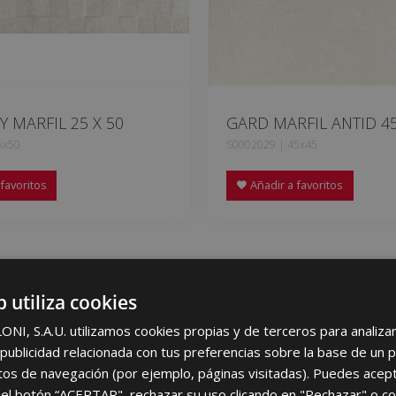
 MARFIL 25 X 50
GARD MARFIL ANTID 45
5x50
S0002029 | 45x45
favoritos
Añadir a favoritos
b utiliza cookies
I, S.A.U. utilizamos cookies propias y de terceros para analizar 
ublicidad relacionada con tus preferencias sobre la base de un p
itos de navegación (por ejemplo, páginas visitadas). Puedes acept
el botón “ACEPTAR", rechazar su uso clicando en "Rechazar" o co