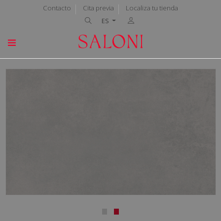
Contacto
Cita previa
Localiza tu tienda
ES