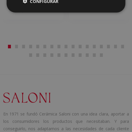
CONFIGURAR
ALBAR
ARDEN
PASTA ROJA, PASTA BLANCA
PASTA BLANCA
En 1971 se fundó Cerámica Saloni con una idea clara, aportar a
los consumidores los productos que necesitaban. Y para
conseguirlo, nos adaptamos a las necesidades de cada cliente