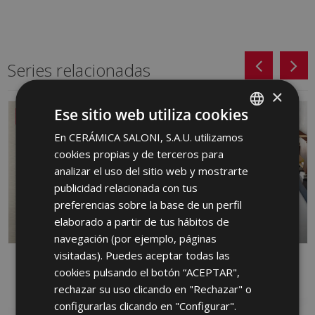
Series relacionadas
×
Ese sitio web utiliza cookies
NUEVO
En CERÁMICA SALONI, S.A.U. utilizamos
SPANISH
cookies propias y de terceros para
ENGLISH
analizar el uso del sitio web y mostrarte
FRENCH
publicidad relacionada con tus
preferencias sobre la base de un perfil
GERMAN
elaborado a partir de tus hábitos de
PORTUGUESE
navegación (por ejemplo, páginas
visitadas). Puedes aceptar todas las
DANDY
FRONT
cookies pulsando el botón “ACEPTAR",
PASTA ROJA, PORCELANICO, PASTA
PORCELANICO
rechazar su uso clicando en "Rechazar" o
BLANCA
configurarlas clicando en "Configurar".