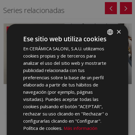
Series relacionadas
×
NUEVO
Ese sitio web utiliza cookies
En CERÁMICA SALONI, S.A.U. utilizamos
SPANISH
cookies propias y de terceros para
ENGLISH
analizar el uso del sitio web y mostrarte
FRENCH
publicidad relacionada con tus
preferencias sobre la base de un perfil
GERMAN
elaborado a partir de tus hábitos de
PORTUGUESE
navegación (por ejemplo, páginas
DANDY
FRONT
visitadas). Puedes aceptar todas las
PASTA ROJA, PORCELANICO, PASTA
PORCELANICO
BLANCA
cookies pulsando el botón “ACEPTAR",
rechazar su uso clicando en "Rechazar" o
configurarlas clicando en "Configurar".
Política de cookies.
Más información