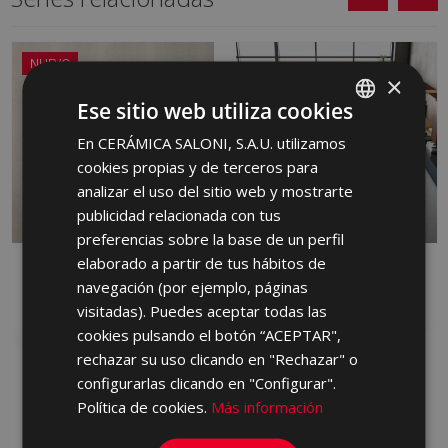
NUEVO
×
Ese sitio web utiliza cookies
En CERÁMICA SALONI, S.A.U. utilizamos
SPANISH
cookies propias y de terceros para
ENGLISH
analizar el uso del sitio web y mostrarte
FRENCH
publicidad relacionada con tus
preferencias sobre la base de un perfil
GERMAN
elaborado a partir de tus hábitos de
DANDY
FRONT
PORTUGUESE
navegación (por ejemplo, páginas
PASTA ROJA, PORCELANICO, PASTA
PORCELANICO
BLANCA
visitadas). Puedes aceptar todas las
cookies pulsando el botón “ACEPTAR",
rechazar su uso clicando en "Rechazar" o
configurarlas clicando en "Configurar".
Política de cookies.
Más información