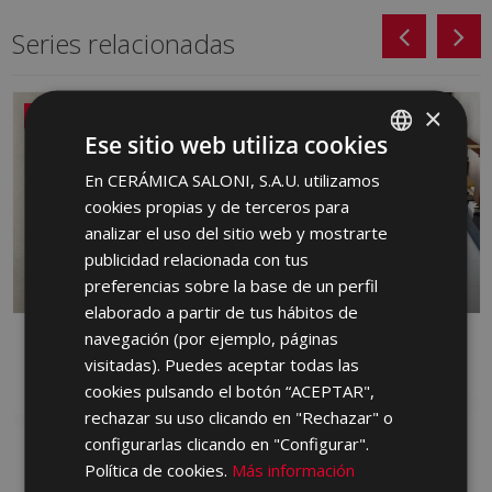
Series relacionadas
×
NUEVO
Ese sitio web utiliza cookies
En CERÁMICA SALONI, S.A.U. utilizamos
SPANISH
cookies propias y de terceros para
ENGLISH
analizar el uso del sitio web y mostrarte
FRENCH
publicidad relacionada con tus
preferencias sobre la base de un perfil
GERMAN
elaborado a partir de tus hábitos de
PORTUGUESE
navegación (por ejemplo, páginas
DANDY
FRONT
visitadas). Puedes aceptar todas las
PASTA ROJA, PORCELANICO, PASTA
PORCELANICO
BLANCA
cookies pulsando el botón “ACEPTAR",
rechazar su uso clicando en "Rechazar" o
configurarlas clicando en "Configurar".
Política de cookies.
Más información