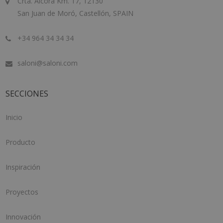
Crta. Alcora Km. 17, 12130
San Juan de Moró, Castellón, SPAIN
+34 964 34 34 34
saloni@saloni.com
SECCIONES
Inicio
Producto
Inspiración
Proyectos
Innovación