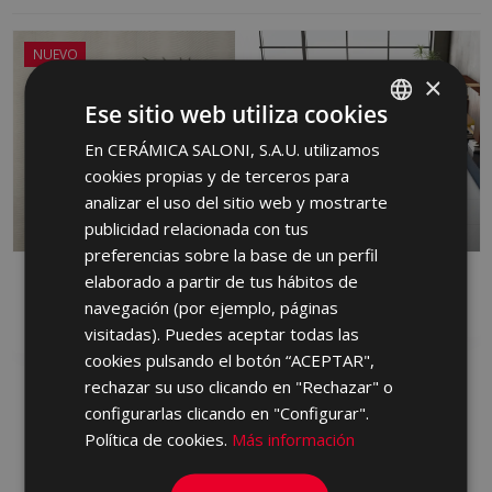
NUEVO
×
Ese sitio web utiliza cookies
En CERÁMICA SALONI, S.A.U. utilizamos
SPANISH
cookies propias y de terceros para
ENGLISH
analizar el uso del sitio web y mostrarte
FRENCH
publicidad relacionada con tus
preferencias sobre la base de un perfil
GERMAN
elaborado a partir de tus hábitos de
DANDY
FRONT
PORTUGUESE
navegación (por ejemplo, páginas
PASTA ROJA, PORCELANICO, PASTA
PORCELANICO
BLANCA
visitadas). Puedes aceptar todas las
cookies pulsando el botón “ACEPTAR",
rechazar su uso clicando en "Rechazar" o
configurarlas clicando en "Configurar".
Política de cookies.
Más información