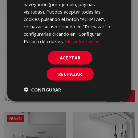
PORTUGUESE
navegación (por ejemplo, páginas
visitadas). Puedes aceptar todas las
DANDY BLANCO 25 X
ALLEN GRIS 25 X 50
cookies pulsando el botón “ACEPTAR",
50
S0001589 | 25x50
rechazar su uso clicando en "Rechazar" o
S0001587 | 25x50
configurarlas clicando en "Configurar".
Añadir a favoritos
Añadir a favoritos
Política de cookies.
Más información
ACEPTAR
RECHAZAR
CONFIGURAR
Series relacionadas
NUEVO