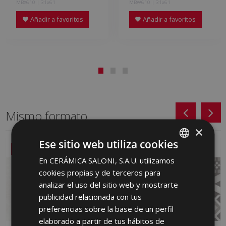
MBX610 | 31x61
MBW610 | 31x61
Añadir a favoritos
Añadir a favoritos
Mismo formato
×
Ese sitio web utiliza cookies
NUEVO
NUEVO
En CERÁMICA SALONI, S.A.U. utilizamos
SPANISH
cookies propias y de terceros para
ENGLISH
analizar el uso del sitio web y mostrarte
FRENCH
publicidad relacionada con tus
preferencias sobre la base de un perfil
GERMAN
elaborado a partir de tus hábitos de