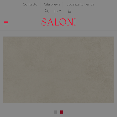
Contacto
Cita previa
Localiza tu tienda
ES