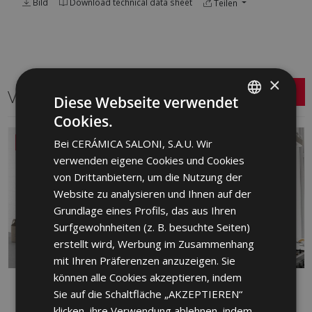
Bild
Download technical data sheet
Teilen
×
Verwandte Serien
Diese Webseite verwendet
Cookies.
SPANISH
Bei CERÁMICA SALONI, S.A.U. Wir
NEU
ENGLISH
verwenden eigene Cookies und Cookies
FRENCH
von Drittanbietern, um die Nutzung der
Website zu analysieren und Ihnen auf der
GERMAN
Grundlage eines Profils, das aus Ihren
PORTUGUESE
Surfgewohnheiten (z. B. besuchte Seiten)
erstellt wird, Werbung im Zusammenhang
mit Ihren Präferenzen anzuzeigen. Sie
können alle Cookies akzeptieren, indem
ALBAR
ARDEN
Sie auf die Schaltfläche „AKZEPTIEREN“
ROT, WEISS
WEISS
klicken, ihre Verwendung ablehnen, indem