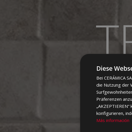
T
Diese Webse
Bei CERÁMICA SAL
die Nutzung der W
Surfgewohnheiten
Präferenzen anzuz
„AKZEPTIEREN“ kli
konfigurieren, in
Más información