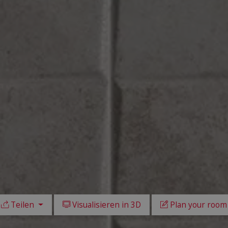
Teilen
Visualisieren in 3D
Plan your room