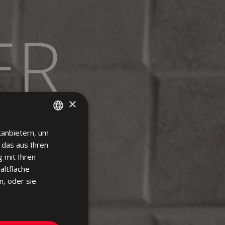
ER
×
tanbietern, um
SPANISH
 das aus Ihren
ENGLISH
 mit Ihren
FRENCH
altfläche
n, oder sie
GERMAN
PORTUGUESE