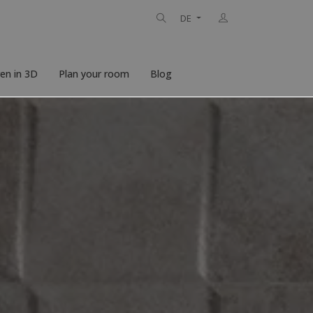
DE
ren in 3D
Plan your room
Blog