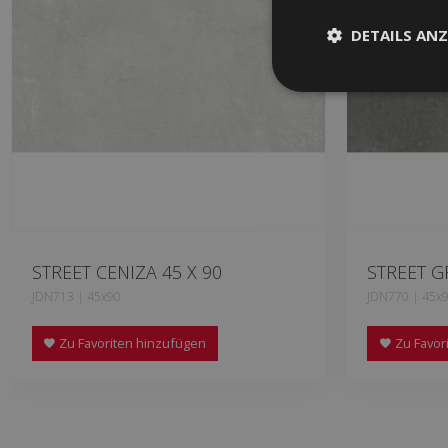
DETAILS ANZ
STREET CENIZA 45 X 90
STREET G
JDN713 | 45x90
JDN770 | 45x
Zu Favoriten hinzufügen
Zu Favor