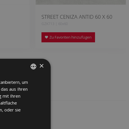
STREET CENIZA ANTID 60 X 60
GZK713 | 60x60
Zu Favoriten hinzufügen
×
tanbietern, um
SPANISH
 das aus Ihren
ENGLISH
 mit Ihren
FRENCH
altfläche
n, oder sie
GERMAN
PORTUGUESE