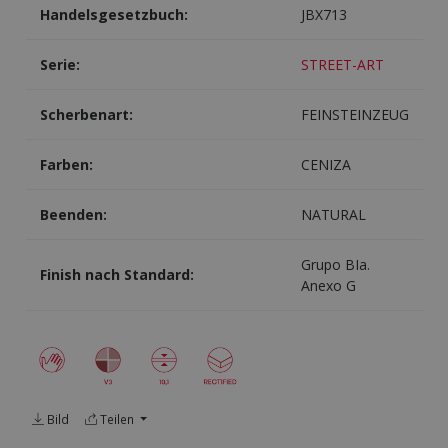
Handelsgesetzbuch:
JBX713
Serie:
STREET-ART
Scherbenart:
FEINSTEINZEUG
Farben:
CENIZA
Beenden:
NATURAL
Grupo BIa.
Finish nach Standard:
Anexo G
Bild
Teilen