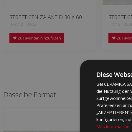
STREET CENIZA ANTID 30 X 60
STREET C
FRW713 | 30x60
FTX713 | 45x
Zu Favoriten hinzufügen
Zu Favor
Diese Webse
Bei CERÁMICA SAL
die Nutzung der W
Dasselbe Format
Surfgewohnheiten
Präferenzen anzuz
„AKZEPTIEREN“ kli
konfigurieren, in
Más información