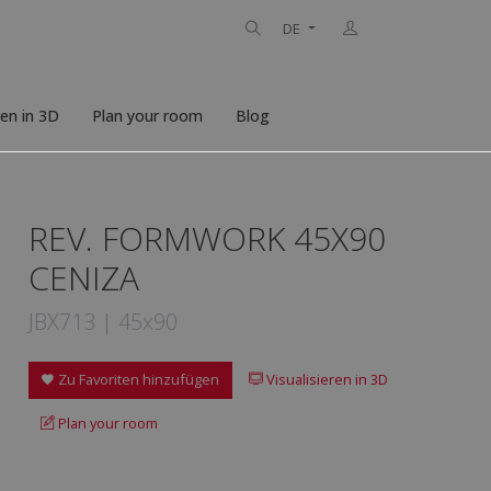
DE
ren in 3D
Plan your room
Blog
REV. FORMWORK 45X90
CENIZA
JBX713 | 45x90
Zu Favoriten hinzufügen
Visualisieren in 3D
Plan your room