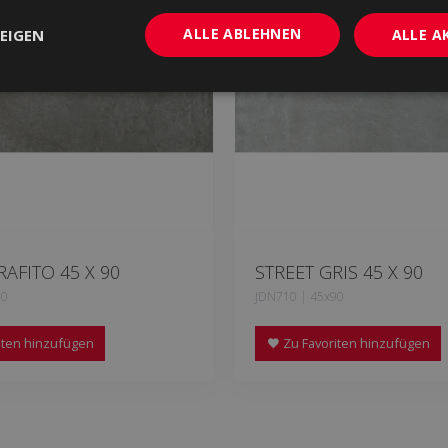
ALLE ABLEHNEN
EIGEN
ALLE A
RAFITO 45 X 90
STREET GRIS 45 X 90
90
JDN710 | 45x90
iten hinzufügen
Zu Favoriten hinzufügen