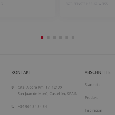
UG
ROT, FEINSTEINZEUG, WEISS
KONTAKT
ABSCHNITTE
Startseite
Crta. Alcora Km. 17, 12130
San Juan de Moró, Castellón, SPAIN
Produkt
+34 964 34 34 34
Inspiration