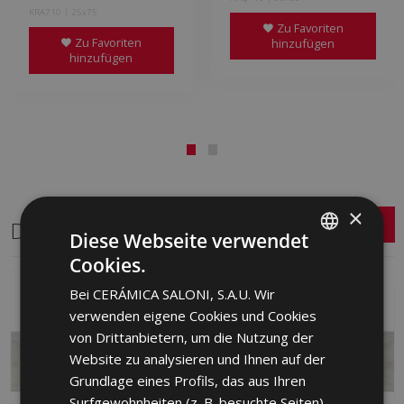
KRA710 | 25x75
Zu Favoriten
Zu Favoriten
hinzufügen
hinzufügen
×
Dasselbe Format
Diese Webseite verwendet
Cookies.
SPANISH
Bei CERÁMICA SALONI, S.A.U. Wir
ENGLISH
verwenden eigene Cookies und Cookies
FRENCH
von Drittanbietern, um die Nutzung der
Website zu analysieren und Ihnen auf der
GERMAN
Grundlage eines Profils, das aus Ihren
PORTUGUESE
Surfgewohnheiten (z. B. besuchte Seiten)