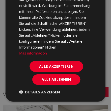
erstellt wird, Werbung im Zusammenhang
mit Ihren Präferenzen anzuzeigen. Sie
können alle Cookies akzeptieren, indem
ARKAN CENIZA
ARKAN GRIS (graphic)
Sie auf die Schaltfläche „AKZEPTIEREN“
(graphic) SUNSET-SA
SUNSET-SA 25 X 75
25 X 75
klicken, ihre Verwendung ablehnen, indem
KRA710 | 25x75
KRA713 | 25x75
Sie auf „Ablehnen“ klicken, oder sie
Zu Favoriten
konfigurieren, indem Sie auf „Weitere
hinzufügen
Zu Favoriten
hinzufügen
Informationen“ klicken
Más información
ALLE AKZEPTIEREN
ALLE ABLEHNEN
DETAILS ANZEIGEN
Verwandte Serien