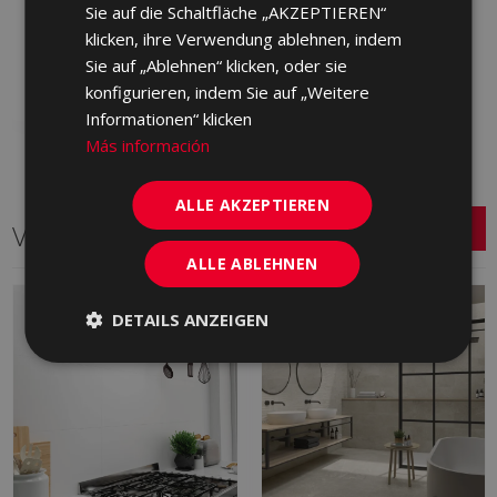
Sie auf die Schaltfläche „AKZEPTIEREN“
GVY500 | 30x60
klicken, ihre Verwendung ablehnen, indem
Zu Favoriten
Sie auf „Ablehnen“ klicken, oder sie
hinzufügen
konfigurieren, indem Sie auf „Weitere
Informationen“ klicken
Más información
ALLE AKZEPTIEREN
Verwandte Serien
ALLE ABLEHNEN
DETAILS ANZEIGEN