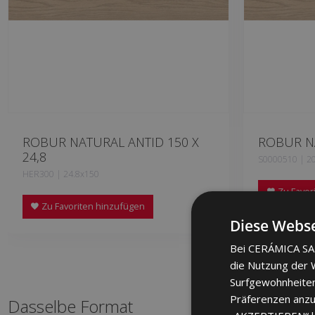
ROBUR NATURAL ANTID 150 X
ROBUR NA
24,8
S0000510 | 2
HER300 | 24.8x150
Zu Favor
Zu Favoriten hinzufügen
Diese Webse
Bei CERÁMICA SAL
die Nutzung der W
Surfgewohnheiten
Präferenzen anzuz
Dasselbe Format