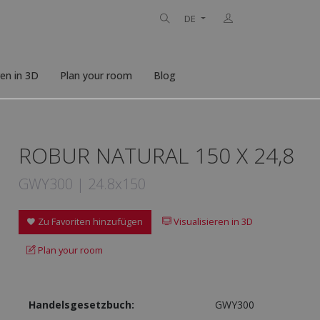
DE
ren in 3D
Plan your room
Blog
ROBUR NATURAL 150 X 24,8
GWY300 | 24.8x150
Zu Favoriten hinzufügen
Visualisieren in 3D
Plan your room
Handelsgesetzbuch:
GWY300