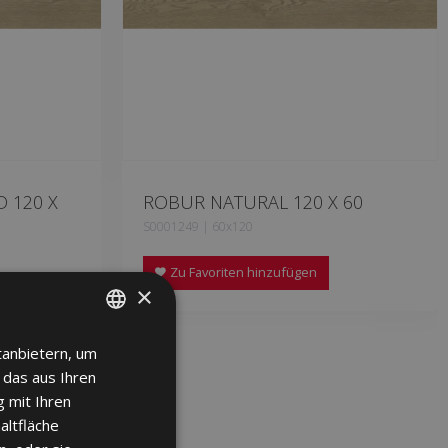
 120 X
ROBUR NATURAL 120 X 60
S0001249 | 60x120
Zu Favoriten hinzufügen
×
tanbietern, um
SPANISH
 das aus Ihren
ENGLISH
 mit Ihren
FRENCH
altfläche