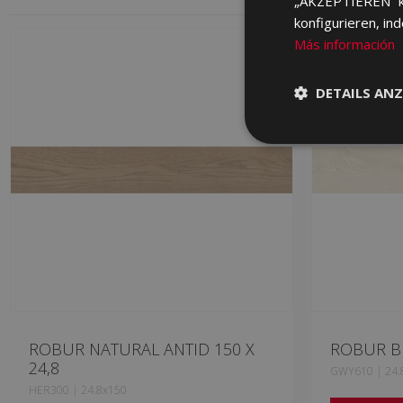
„AKZEPTIEREN“ kli
konfigurieren, in
Más información
DETAILS ANZ
ROBUR NATURAL ANTID 150 X
ROBUR BE
24,8
GWY610 | 24.
HER300 | 24.8x150