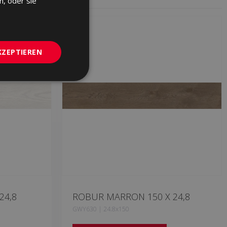
n, oder sie
GERMAN
PORTUGUESE
KZEPTIEREN
24,8
ROBUR MARRON 150 X 24,8
GWY630 | 24.8x150