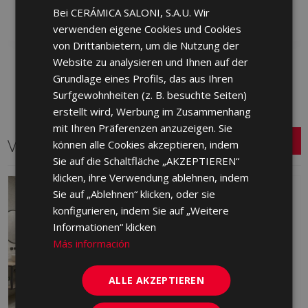
Zu Favoriten
Zu Favoriten
Bei CERÁMICA SALONI, S.A.U. Wir
hinzufügen
hinzufügen
ENGLISH
verwenden eigene Cookies und Cookies
FRENCH
von Drittanbietern, um die Nutzung der
Website zu analysieren und Ihnen auf der
GERMAN
Grundlage eines Profils, das aus Ihren
PORTUGUESE
Surfgewohnheiten (z. B. besuchte Seiten)
erstellt wird, Werbung im Zusammenhang
mit Ihren Präferenzen anzuzeigen. Sie
Verwandte Serien
können alle Cookies akzeptieren, indem
Sie auf die Schaltfläche „AKZEPTIEREN“
klicken, ihre Verwendung ablehnen, indem
Sie auf „Ablehnen“ klicken, oder sie
konfigurieren, indem Sie auf „Weitere
Informationen“ klicken
Más información
ALLE AKZEPTIEREN