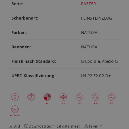
Serie:
RAFTER
Scherbenart:
FEINSTEINZEUG
Farben:
NATURAL
Beenden:
NATURAL
Finish nach Standard:
Grupo BIa. Anexo G
UPEC-Klassifizierung:
U4 P2 E2 C2 D+
Bild
Download technical data sheet
Teilen