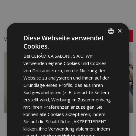
×
Verwandte Serien
Diese Webseite verwendet
Cookies.
SPANISH
Bei CERÁMICA SALONI, S.A.U. Wir
ENGLISH
NEU
verwenden eigene Cookies und Cookies
FRENCH
von Drittanbietern, um die Nutzung der
Website zu analysieren und Ihnen auf der
GERMAN
Grundlage eines Profils, das aus Ihren
PORTUGUESE
Surfgewohnheiten (z. B. besuchte Seiten)
erstellt wird, Werbung im Zusammenhang
mit Ihren Präferenzen anzuzeigen. Sie
können alle Cookies akzeptieren, indem
DANDY
FRONT
Sie auf die Schaltfläche „AKZEPTIEREN“
ROT, FEINSTEINZEUG, WEISS
klicken, ihre Verwendung ablehnen, indem
FEINSTEINZEUG