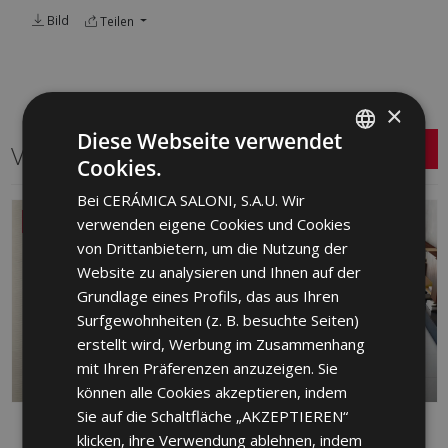
Bild
Teilen
×
Diese Webseite verwendet
Verwandte Serien
Cookies.
SPANISH
Bei CERÁMICA SALONI, S.A.U. Wir
ENGLISH
NEU
verwenden eigene Cookies und Cookies
FRENCH
von Drittanbietern, um die Nutzung der
Website zu analysieren und Ihnen auf der
GERMAN
Grundlage eines Profils, das aus Ihren
PORTUGUESE
Surfgewohnheiten (z. B. besuchte Seiten)
erstellt wird, Werbung im Zusammenhang
mit Ihren Präferenzen anzuzeigen. Sie
können alle Cookies akzeptieren, indem
Sie auf die Schaltfläche „AKZEPTIEREN“
DANDY
FRONT
klicken, ihre Verwendung ablehnen, indem