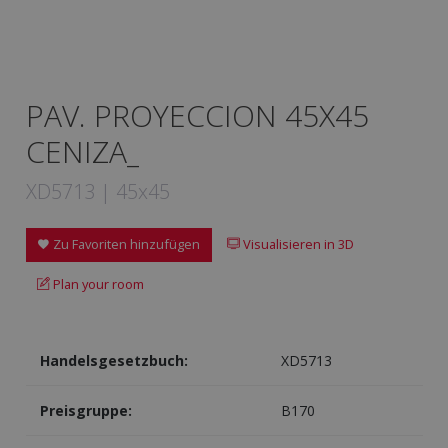
PAV. PROYECCION 45X45
CENIZA_
XD5713 | 45x45
Zu Favoriten hinzufügen
Visualisieren in 3D
Plan your room
Handelsgesetzbuch:
XD5713
Preisgruppe:
B170