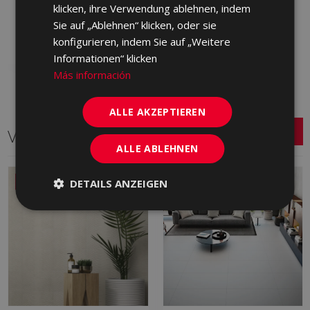
XD5260 | 45x45
klicken, ihre Verwendung ablehnen, indem
Sie auf „Ablehnen“ klicken, oder sie
Zu Favoriten
hinzufügen
konfigurieren, indem Sie auf „Weitere
Informationen“ klicken
Más información
ALLE AKZEPTIEREN
Verwandte Serien
ALLE ABLEHNEN
NEU
DETAILS ANZEIGEN