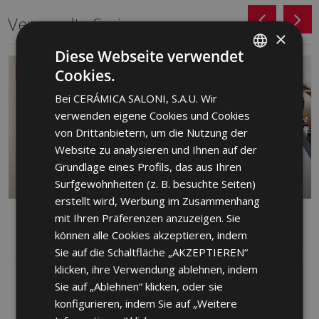
Verwandte Serien
×
Diese Webseite verwendet
NEU
Cookies.
SPANISH
Bei CERÁMICA SALONI, S.A.U. Wir
ENGLISH
verwenden eigene Cookies und Cookies
FRENCH
von Drittanbietern, um die Nutzung der
Website zu analysieren und Ihnen auf der
GERMAN
Grundlage eines Profils, das aus Ihren
PORTUGUESE
Surfgewohnheiten (z. B. besuchte Seiten)
erstellt wird, Werbung im Zusammenhang
mit Ihren Präferenzen anzuzeigen. Sie
DANDY
FRONT
können alle Cookies akzeptieren, indem
ROT, FEINSTEINZEUG, WEISS
FEINSTEINZEUG
Sie auf die Schaltfläche „AKZEPTIEREN“
klicken, ihre Verwendung ablehnen, indem
Sie auf „Ablehnen“ klicken, oder sie
konfigurieren, indem Sie auf „Weitere