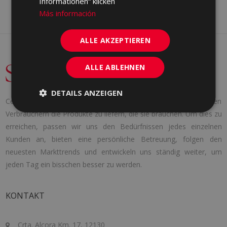
Informationen“ klicken
Más información
ALLE AKZEPTIEREN
ALLE ABLEHNEN
DETAILS ANZEIGEN
Cerámica Saloni wurde 1971 mit einer klaren Idee gegründet: den
Verbrauchern die Produkte zu liefern, die sie brauchen. Um dies zu
erreichen, passen wir uns den Bedürfnissen jedes einzelnen
Kunden an, bieten eine persönliche Betreuung, folgen den
neuesten Markttrends und entwickeln uns ständig weiter, um
jeden Tag ein bisschen besser zu werden.
KONTAKT
Crta. Alcora Km. 17, 12130