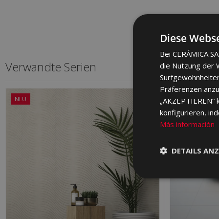
Diese Webse
Bei CERÁMICA SAL
Verwandte Serien
die Nutzung der W
Surfgewohnheiten
Präferenzen anzuz
NEU
„AKZEPTIEREN“ kli
konfigurieren, in
Más información
DETAILS ANZ