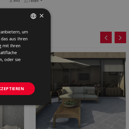
Bild
Teilen
×
tanbietern, um
SPANISH
 das aus Ihren
ENGLISH
 mit Ihren
FRENCH
altfläche
n, oder sie
GERMAN
PORTUGUESE
KZEPTIEREN