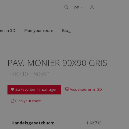
DE
ren in 3D
Plan your room
Blog
PAV. MONIER 90X90 GRIS
HKK710 | 90x90
Zu Favoriten hinzufügen
Visualisieren in 3D
Plan your room
Handelsgesetzbuch:
HKK710