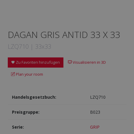
DAGAN GRIS ANTID 33 X 33
LZQ710 | 33x33
Zu Favoriten hinzufügen
Visualisieren in 3D
Plan your room
Handelsgesetzbuch:
LZQ710
Preisgruppe:
B023
Serie:
GRIP