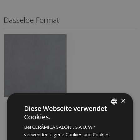
Dasselbe Format
×
DAGAN MARENGO
Diese Webseite verwendet
ANTID 33 X 33
Cookies.
LZQ700 | 33x33
SPANISH
Bei CERÁMICA SALONI, S.A.U. Wir
Zu Favoriten
ENGLISH
hinzufügen
verwenden eigene Cookies und Cookies
FRENCH