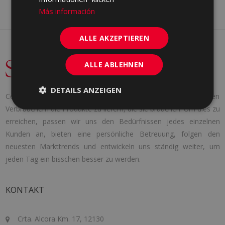
Más información
ALLE AKZEPTIEREN
ALLE ABLEHNEN
DETAILS ANZEIGEN
Cerámica Saloni wurde 1971 mit einer klaren Idee gegründet: den
Verbrauchern die Produkte zu liefern, die sie brauchen. Um dies zu
erreichen, passen wir uns den Bedürfnissen jedes einzelnen
Kunden an, bieten eine persönliche Betreuung, folgen den
neuesten Markttrends und entwickeln uns ständig weiter, um
jeden Tag ein bisschen besser zu werden.
KONTAKT
Crta. Alcora Km. 17, 12130