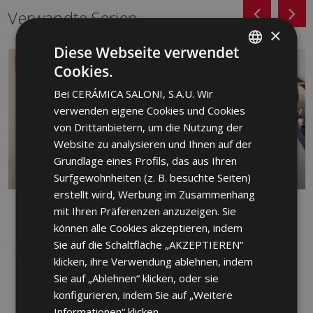
Verwandte Serien
×
Diese Webseite verwendet
NEU
Cookies.
SPANISH
Bei CERÁMICA SALONI, S.A.U. Wir
ENGLISH
verwenden eigene Cookies und Cookies
FRENCH
von Drittanbietern, um die Nutzung der
Website zu analysieren und Ihnen auf der
GERMAN
Grundlage eines Profils, das aus Ihren
PORTUGUESE
Surfgewohnheiten (z. B. besuchte Seiten)
erstellt wird, Werbung im Zusammenhang
DANDY
FRONT
mit Ihren Präferenzen anzuzeigen. Sie
ROT, FEINSTEINZEUG, WEISS
FEINSTEINZEUG
können alle Cookies akzeptieren, indem
Sie auf die Schaltfläche „AKZEPTIEREN“
klicken, ihre Verwendung ablehnen, indem
Sie auf „Ablehnen“ klicken, oder sie
konfigurieren, indem Sie auf „Weitere
Informationen“ klicken