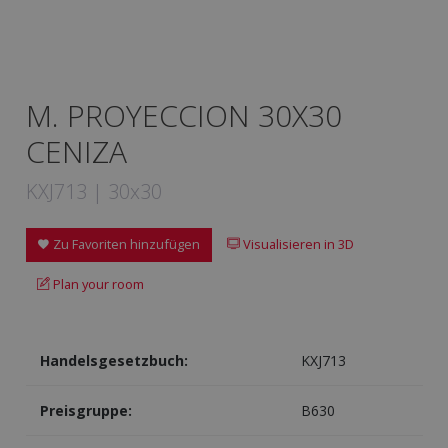
M. PROYECCION 30X30
CENIZA
KXJ713 | 30x30
Zu Favoriten hinzufügen
Visualisieren in 3D
Plan your room
Handelsgesetzbuch:
KXJ713
Preisgruppe:
B630