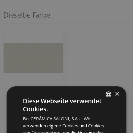
Dieselbe Farbe
×
PROYECCION CENIZA
Diese Webseite verwendet
45 X 90
Cookies.
JCX713 | 45x90
SPANISH
Zu Favoriten
Bei CERÁMICA SALONI, S.A.U. Wir
ENGLISH
hinzufügen
verwenden eigene Cookies und Cookies
FRENCH
von Drittanbietern, um die Nutzung der