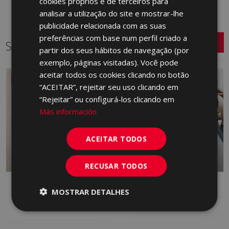
cookies próprios e de terceiros para
ENGLISH
analisar a utilização do site e mostrar-lhe
FRENCH
publicidade relacionada com as suas
preferências com base num perfil criado a
GERMAN
Séries relacionadas
partir dos seus hábitos de navegação (por
PORTUGUESE
exemplo, páginas visitadas). Você pode
aceitar todos os cookies clicando no botão
NOVO
“ACEITAR”, rejeitar seu uso clicando em
“Rejeitar” ou configurá-los clicando em
Más información
ACEITAR TODOS
RECUSAR TODOS
DANDY
FRONT
MOSTRAR DETALHES
RED BODY WALL TILE, PORCELAIN,
PORCELAIN
WHITE BODY WALL TILE