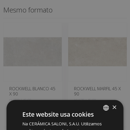
Mesmo formato
ROCKWELL BLANCO 45
ROCKWELL MARFIL 45 X
X 90
90
HLL500 | 45x90
HLL670 | 45x90
×
Adicionar aos
Adicionar aos
Este website usa cookies
favoritos
favoritos
Na CERÁMICA SALONI, S.A.U. Utilizamos
SPANISH