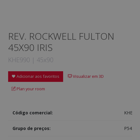
REV. ROCKWELL FULTON
45X90 IRIS
KHE990 | 45x90
Adicionar aos favoritos
Visualizar em 3D
Plan your room
Código comercial:
KHE990
Grupo de preços:
P548