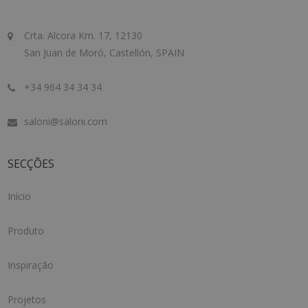
Crta. Alcora Km. 17, 12130
San Juan de Moró, Castellón, SPAIN
+34 964 34 34 34
saloni@saloni.com
SECÇÕES
Início
Produto
Inspiração
Projetos