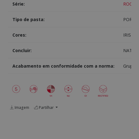
Série:
ROCKW
Tipo de pasta:
PORCE
Cores:
IRIS
Concluir:
NATUR
Acabamento em conformidade com a norma:
Grupo B
Imagem
Partilhar