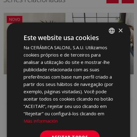
NOVO
×
Este website usa cookies
Na CERÁMICA SALONI, S.A.U. Utilizamos
SPANISH
cookies próprios e de terceiros para
ENGLISH
analisar a utilização do site e mostrar-lhe
FRENCH
publicidade relacionada com as suas
preferências com base num perfil criado a
GERMAN
DANDY
FRONT
partir dos seus hábitos de navegação (por
PORTUGUESE
RED BODY WALL TILE, PORCELAIN,
PORCELAIN
exemplo, páginas visitadas). Você pode
WHITE BODY WALL TILE
aceitar todos os cookies clicando no botão
“ACEITAR”, rejeitar seu uso clicando em
“Rejeitar” ou configurá-los clicando em
Más información