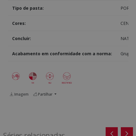
Tipo de pasta:
PORCE
Cores:
CENIZA
Concluir:
NATUR
Acabamento em conformidade com a norma:
Grupo B
Imagem
Partilhar
Séries relacionadas