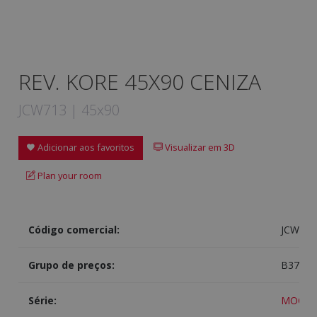
REV. KORE 45X90 CENIZA
JCW713 | 45x90
Adicionar aos favoritos
Visualizar em 3D
Plan your room
Código comercial:
JCW713
Grupo de preços:
B370
Série:
MOON