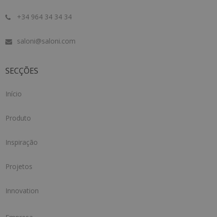
+34 964 34 34 34
saloni@saloni.com
SECÇÕES
Início
Produto
Inspiração
Projetos
Innovation