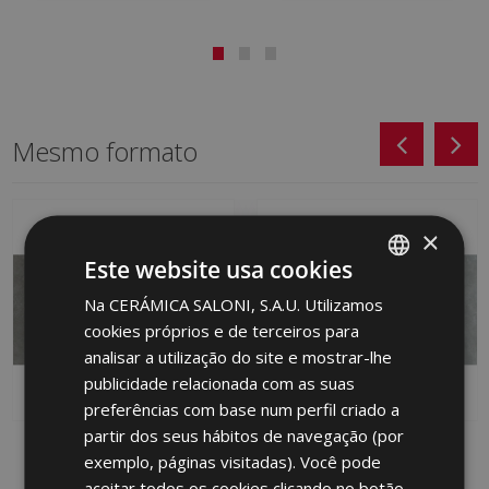
Mesmo formato
×
Este website usa cookies
Na CERÁMICA SALONI, S.A.U. Utilizamos
SPANISH
cookies próprios e de terceiros para
ENGLISH
analisar a utilização do site e mostrar-lhe
FRENCH
publicidade relacionada com as suas
preferências com base num perfil criado a
GERMAN
partir dos seus hábitos de navegação (por
STREET GRAFITO 45 X
STREET GRIS 45 X 90
PORTUGUESE
exemplo, páginas visitadas). Você pode
90
JDN710 | 45x90
aceitar todos os cookies clicando no botão