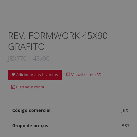
REV. FORMWORK 45X90
GRAFITO_
JBX770 | 45x90
Adicionar aos favoritos
Visualizar em 3D
Plan your room
Código comercial:
JBX770
Grupo de preços:
B370