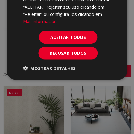
JDN770 | 45x90
Adicionar aos
“ACEITAR”, rejeitar seu uso clicando em
Adicionar aos
favoritos
“Rejeitar” ou configurá-los clicando em
favoritos
Más información
ACEITAR TODOS
RECUSAR TODOS
MOSTRAR DETALHES
Séries relacionadas
NOVO