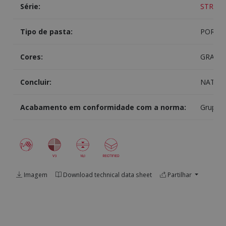
Série:
STREET
Tipo de pasta:
PORCE
Cores:
GRAFIT
Concluir:
NATUR
Acabamento em conformidade com a norma:
Grupo B
Imagem
Download technical data sheet
Partilhar