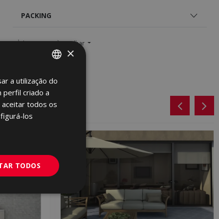
PACKING
Imagem
Partilhar
×
ar a utilização do
SPANISH
perfil criado a
ENGLISH
 aceitar todos os
FRENCH
figurá-los
GERMAN
PORTUGUESE
ITAR TODOS