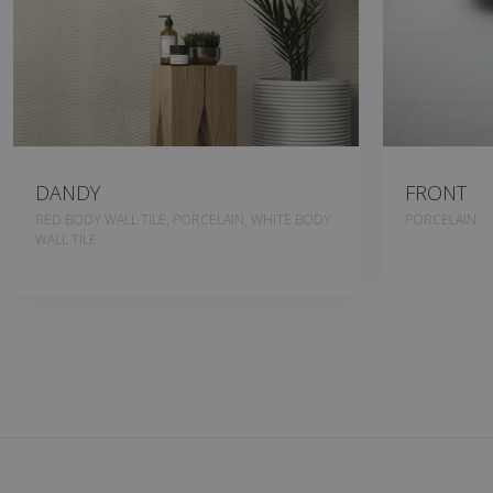
DANDY
FRONT
RED BODY WALL TILE, PORCELAIN, WHITE BODY
PORCELAIN
WALL TILE