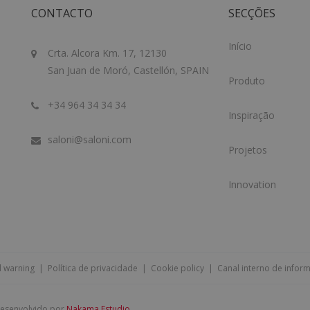
CONTACTO
SECÇÕES
Início
Crta. Alcora Km. 17, 12130
San Juan de Moró, Castellón, SPAIN
Produto
+34 964 34 34 34
Inspiração
saloni@saloni.com
Projetos
Innovation
l warning
|
Política de privacidade
|
Cookie policy
|
Canal interno de infor
 desenvolvido por
Nakama Estudio