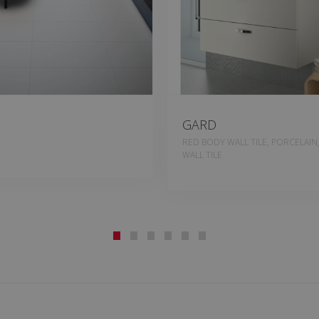
GARD
RED BODY WALL TILE, PORCELAIN
WALL TILE