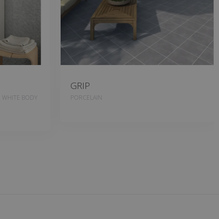
GRIP
, WHITE BODY
PORCELAIN