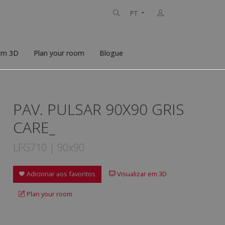
PT
 em 3D
Plan your room
Blogue
PAV. PULSAR 90X90 GRIS
CARE_
LFG710 | 90x90
Adicionar aos favoritos
Visualizar em 3D
Plan your room