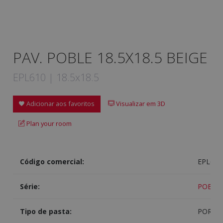
PAV. POBLE 18.5X18.5 BEIGE
EPL610 | 18.5x18.5
Adicionar aos favoritos
Visualizar em 3D
Plan your room
Código comercial:
EPL610
Série:
POBLE
Tipo de pasta:
PORCE