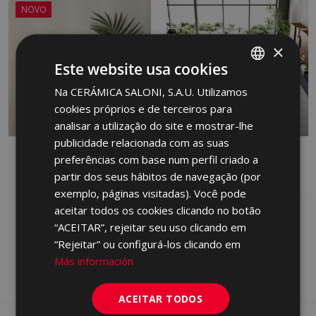
NOVO
×
Este website usa cookies
Na CERÁMICA SALONI, S.A.U. Utilizamos
SPANISH
cookies próprios e de terceiros para
ENGLISH
analisar a utilização do site e mostrar-lhe
FRENCH
publicidade relacionada com as suas
DANDY
FRONT
preferências com base num perfil criado a
GERMAN
RED BODY WALL TILE, PORCELAIN,
PORCELAIN
partir dos seus hábitos de navegação (por
WHITE BODY WALL TILE
PORTUGUESE
exemplo, páginas visitadas). Você pode
aceitar todos os cookies clicando no botão
“ACEITAR”, rejeitar seu uso clicando em
“Rejeitar” ou configurá-los clicando em
Más información
ACEITAR TODOS