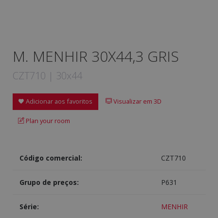
M. MENHIR 30X44,3 GRIS
CZT710 | 30x44
Adicionar aos favoritos
Visualizar em 3D
Plan your room
Código comercial:
CZT710
Grupo de preços:
P631
Série:
MENHIR