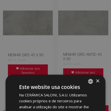
MENHIR GRIS ANTID 45
MENHIR GRIS 45 X 90
X 90
JBR710 | 45x90
JDL710 | 45x90
Adicionar aos
Adicionar aos
favoritos
favoritos
×
Este website usa cookies
Na CERÁMICA SALONI, S.A.U. Utilizamos
SPANISH
cookies próprios e de terceiros para
ENGLISH
analisar a utilização do site e mostrar-lhe
FRENCH