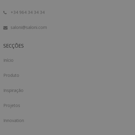
+34 964 34 34 34
saloni@saloni.com
SECÇÕES
Início
Produto
Inspiração
Projetos
Innovation