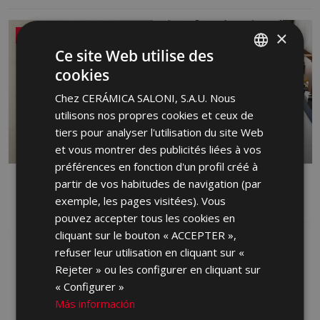
×
NOUVEAU
Ce site Web utilise des
cookies
SPANISH
Chez CERÁMICA SALONI, S.A.U. Nous
ENGLISH
utilisons nos propres cookies et ceux de
FRENCH
tiers pour analyser l'utilisation du site Web
et vous montrer des publicités liées à vos
GERMAN
préférences en fonction d'un profil créé à
PORTUGUESE
DANDY
partir de vos habitudes de navigation (par
FRONT
exemple, les pages visitées). Vous
PASTURE ROUGE, GRÈS CÉRAME,
GRÈS CÉRAME
PASTURE BLANCHE
pouvez accepter tous les cookies en
cliquant sur le bouton « ACCEPTER »,
refuser leur utilisation en cliquant sur «
Rejeter » ou les configurer en cliquant sur
« Configurer »
Más información