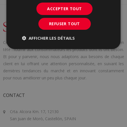
ACCEPTER TOUT
REFUSER TOUT
AFFICHER LES DÉTAILS
Cerámica Saloni a été fondée en 1971 avec une idée claire en
tête : fournir aux consommateurs les produits dont ils ont besoin.
Et pour y parvenir, nous nous adaptons aux besoins de chaque
client en lui offrant une attention personnalisée, en suivant les
dernières tendances du marché et en innovant constamment
pour nous améliorer un peu plus chaque jour.
CONTACT
Crta. Alcora Km. 17, 12130
San Juan de Moró, Castellón, SPAIN