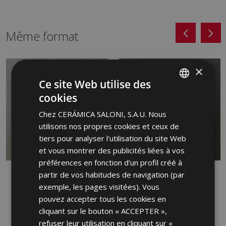
Même format
×
Ce site Web utilise des
cookies
SPANISH
Chez CERÁMICA SALONI, S.A.U. Nous
ENGLISH
utilisons nos propres cookies et ceux de
FRENCH
tiers pour analyser l'utilisation du site Web
et vous montrer des publicités liées à vos
GERMAN
préférences en fonction d'un profil créé à
PORTUGUESE
INTERIOR CENIZA 60 X
INTERIOR GRAFITO 60 X
partir de vos habitudes de navigation (par
60
60
exemple, les pages visitées). Vous
HXC713 | 60x60
HXC770 | 60x60
pouvez accepter tous les cookies en
cliquant sur le bouton « ACCEPTER »,
Ajouter aux favoris
Ajouter aux favoris
refuser leur utilisation en cliquant sur «