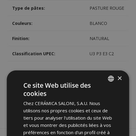
Type de pâtes:
PASTURE ROUGE
Couleurs:
BLANCO
Finition:
NATURAL
Classification UPEC:
U3 P3 E3 C2
×
Ce site Web utilise des
cookies
Image
Partager
SPANISH
Chez CERÁMICA SALONI, S.A.U. Nous
ENGLISH
utilisons nos propres cookies et ceux de
FRENCH
tiers pour analyser l'utilisation du site Web
et vous montrer des publicités liées à vos
GERMAN
préférences en fonction d'un profil créé à
PORTUGUESE