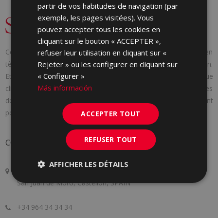
partir de vos habitudes de navigation (par
exemple, les pages visitées). Vous
pouvez accepter tous les cookies en
cliquant sur le bouton « ACCEPTER »,
Cerámica Saloni a été fondée en 1971 avec une idée claire en
refuser leur utilisation en cliquant sur «
Rejeter » ou les configurer en cliquant sur
tête : fournir aux consommateurs les produits dont ils ont besoin.
« Configurer »
Et pour y parvenir, nous nous adaptons aux besoins de chaque
Más información
client en lui offrant une attention personnalisée, en suivant les
dernières tendances du marché et en innovant constamment
pour nous améliorer un peu plus chaque jour.
ACCEPTER TOUT
REFUSER TOUT
CONTACT
AFFICHER LES DÉTAILS
Crta. Alcora Km. 17, 12130
San Juan de Moró, Castellón, SPAIN
+34 964 34 34 34