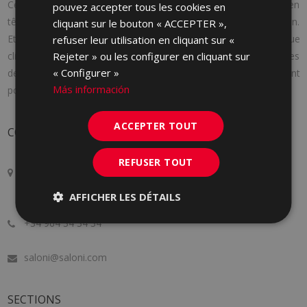
Cerámica Saloni a été fondée en 1971 avec une idée claire en
pouvez accepter tous les cookies en
tête : fournir aux consommateurs les produits dont ils ont besoin.
cliquant sur le bouton « ACCEPTER »,
Et pour y parvenir, nous nous adaptons aux besoins de chaque
refuser leur utilisation en cliquant sur «
Rejeter » ou les configurer en cliquant sur
client en lui offrant une attention personnalisée, en suivant les
« Configurer »
dernières tendances du marché et en innovant constamment
Más información
pour nous améliorer un peu plus chaque jour.
ACCEPTER TOUT
CONTACT
REFUSER TOUT
Crta. Alcora Km. 17, 12130
San Juan de Moró, Castellón, SPAIN
AFFICHER LES DÉTAILS
+34 964 34 34 34
saloni@saloni.com
SECTIONS