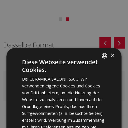
Dasselbe Format
×
Diese Webseite verwendet
Cookies.
SPANISH
Bei CERÁMICA SALONI, S.A.U. Wir
ENGLISH
verwenden eigene Cookies und Cookies
FRENCH
von Drittanbietern, um die Nutzung der
Website zu analysieren und Ihnen auf der
GERMAN
Grundlage eines Profils, das aus Ihren
PORTUGUESE
Surfgewohnheiten (z. B. besuchte Seiten)
erstellt wird, Werbung im Zusammenhang
NEBULA BLANCO
NEBULA BLANCO MATE
mit Ihren Präferenzen anzuzeigen. Sie
BRILLO 30 X 60
30 X 60