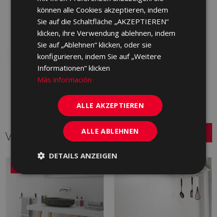
können alle Cookies akzeptieren, indem
GXA500 | 30x60
GYA500 | 30x60
Sie auf die Schaltfläche „AKZEPTIEREN“
Zu Favoriten
Zu Favoriten
klicken, ihre Verwendung ablehnen, indem
hinzufügen
hinzufügen
Sie auf „Ablehnen“ klicken, oder sie
konfigurieren, indem Sie auf „Weitere
Informationen“ klicken
Más información
ALLE AKZEPTIEREN
ALLE ABLEHNEN
Verwandte Serien
DETAILS ANZEIGEN
NEU