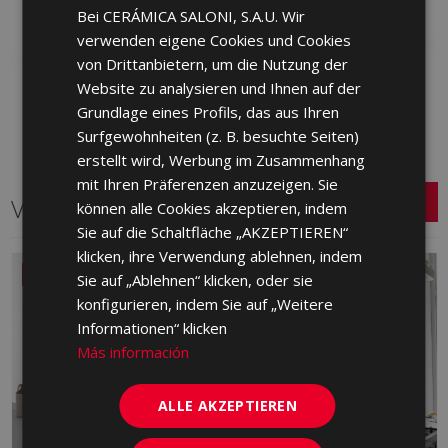
hinzufügen
Bei CERÁMICA SALONI, S.A.U. Wir
hinzufügen
ENGLISH
verwenden eigene Cookies und Cookies
FRENCH
von Drittanbietern, um die Nutzung der
Website zu analysieren und Ihnen auf der
GERMAN
Grundlage eines Profils, das aus Ihren
PORTUGUESE
Surfgewohnheiten (z. B. besuchte Seiten)
erstellt wird, Werbung im Zusammenhang
mit Ihren Präferenzen anzuzeigen. Sie
Verwandte Serien
können alle Cookies akzeptieren, indem
Sie auf die Schaltfläche „AKZEPTIEREN“
klicken, ihre Verwendung ablehnen, indem
NEU
Sie auf „Ablehnen“ klicken, oder sie
konfigurieren, indem Sie auf „Weitere
Informationen“ klicken
Más información
ALLE AKZEPTIEREN