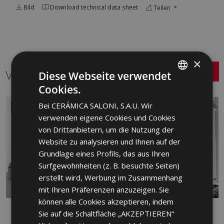
Bild
Download technical data sheet
Teilen
×
Verwandte Serien
Diese Webseite verwendet
Cookies.
SPANISH
Bei CERÁMICA SALONI, S.A.U. Wir
NEU
ENGLISH
verwenden eigene Cookies und Cookies
FRENCH
von Drittanbietern, um die Nutzung der
Website zu analysieren und Ihnen auf der
GERMAN
Grundlage eines Profils, das aus Ihren
PORTUGUESE
Surfgewohnheiten (z. B. besuchte Seiten)
erstellt wird, Werbung im Zusammenhang
mit Ihren Präferenzen anzuzeigen. Sie
können alle Cookies akzeptieren, indem
ALBAR
ARDEN
Sie auf die Schaltfläche „AKZEPTIEREN“
ROT, WEISS
WEISS