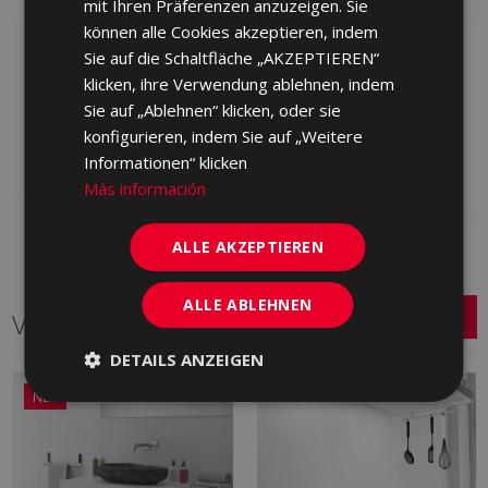
mit Ihren Präferenzen anzuzeigen. Sie
können alle Cookies akzeptieren, indem
CANDLE BLANCO 30 X
CANDLE TRAFIC
Sie auf die Schaltfläche „AKZEPTIEREN“
90
BLANCO (metric) 30 X
klicken, ihre Verwendung ablehnen, indem
90
HWQ500 | 30x90
Sie auf „Ablehnen“ klicken, oder sie
HWR500 | 30x90
Zu Favoriten
konfigurieren, indem Sie auf „Weitere
hinzufügen
Zu Favoriten
Informationen“ klicken
hinzufügen
Más información
ALLE AKZEPTIEREN
ALLE ABLEHNEN
Verwandte Serien
DETAILS ANZEIGEN
NEU